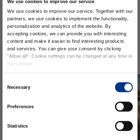
We use cookies to improve our service
Nokian
Nokian Jalkineet GreenCare
We use cookies to improve our service. Together with our
Jalkineet
kumisaapas, violetti
partners, we use cookies to implement the functionality,
GreenCare
4.9
kumisaapas,
personalization and analytics of the website. By
38,00 €
59,00 €
violetti
accepting cookies, we can provide you with interesting
content and make it easier to find interesting products
and services. You can give your consent by clicking
Tilaa uutiskirjeemme ja
saat -15%
TUTUSTU SUOSITUIMPIIN TUOTEKATEGORIOIHIMME
"Allow all". Cookie settings can be changed at any time in
alennuksen
seuraavalle tilauksellesi!
the settings.
Email
Consent
Necessary
Selection
etunimi
Preferences
Kosmetiikka
sukunimi
Statistics