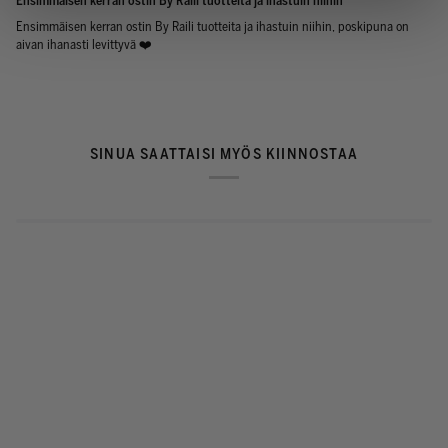
Ensimmäisen kerran ostin By Raili tuotteita ja ihastuin niihin
Ensimmäisen kerran ostin By Raili tuotteita ja ihastuin niihin, poskipuna on
aivan ihanasti levittyvä ❤️
SINUA SAATTAISI MYÖS KIINNOSTAA