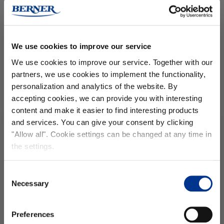
AINESOSAT
We use cookies to improve our service
KÄYTTÖ- JA LAJITTELUOHJEET
We use cookies to improve our service. Together with our
partners, we use cookies to implement the functionality,
personalization and analytics of the website. By
Valmistaja: Berner Oy, Hitsaajankatu 24, 00810 Helsinki
accepting cookies, we can provide you with interesting
byraili.fi
content and make it easier to find interesting products
and services. You can give your consent by clicking
Tilaa uutiskirjeemme ja
saat -15%
"Allow all". Cookie settings can be changed at any time in
alennuksen
seuraavalle tilauksellesi!
the settings.
Asiakasarvostelut
Email
5.00 / 5
Consent
Perustuu 2 arvosteluihin
Necessary
Selection
etunimi
2
0
Preferences
0