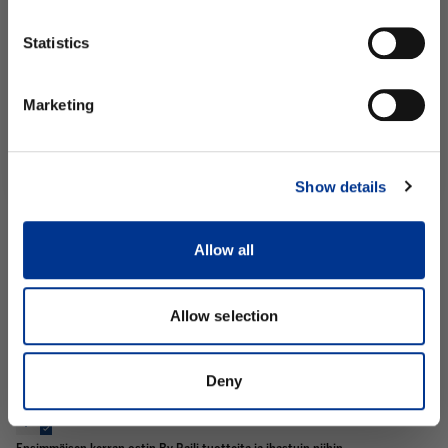
sukunimi
0
Statistics
0
Tilaa uutiskirje
Kirjoita arvostelu
Marketing
Ei kiitos.
Sort by
Show details
11/02/2026
Melina Näätänen
Allow all
Levittyy todella kauniisti ja pysyy koko päivän
Levittyy todella kauniisti ja pysyy koko päivän.
Allow selection
Deny
10/12/2025
Leena Teerikorpi