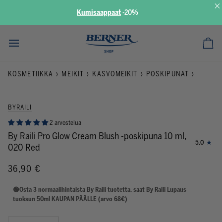
×
Kumisaappaat
-
20%
Siirry
sisältöön
Ost
KOSMETIIKKA
›
MEIKIT
›
KASVOMEIKIT
›
POSKIPUNAT
›
BYRAILI
2 arvostelua
By Raili Pro Glow Cream Blush -poskipuna 10 ml,
5.0
020 Red
36,90 €
🟢Osta 3 normaalihintaista By Raili tuotetta, saat By Raili Lupaus
tuoksun 50ml KAUPAN PÄÄLLE (arvo 68€)