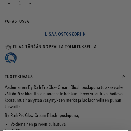
−
+
VARASTOSSA
LISÄÄ OSTOSKORIIN
TILAA TÄNÄÄN NOPEALLA TOIMITUKSELLA
TUOTEKUVAUS
Voidemainen By Raili Pro Glow Cream Blush poskipuna tuo kasvoille
välitöntä raikkautta ja nuorekasta hehkua. Ihoon sulautuva, hoitava
koostumus häivyttää väsymyksen merkit ja luo luonnollisen punan
kasvoille.
By Raili Pro Glow Cream Blush -poskipuna;
Voidemainen ja ihoon sulautuva
Lue lisää