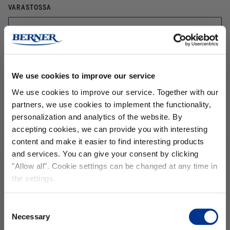
VARASTOSSA
LISÄÄ OSTOSKORIIN
TILAA TÄNÄÄN NOPEALLA TOIMITUKSELLA
TUOTEKUVAUS
We use cookies to improve our service
We use cookies to improve our service. Together with our
Pieni teelusikallinen 10 litran vesikannuun riittää! Puutarhan Kesä on
riittoisa ja tasapainoitettu kastelulannoite. Kastele sillä ainakin kerran
partners, we use cookies to implement the functionality,
viikossa kesäkukkia ja syötäviä kasveja. Puutarhan Kesä on
personalization and analytics of the website. By
monipuolinen kastelulannoite, jota voit käyttää mansikoille ja
accepting cookies, we can provide you with interesting
orkideoille ja kaikille kasveille siltä
content and make it easier to find interesting products
Lue lisää
and services. You can give your consent by clicking
Tilaa uutiskirjeemme ja
saat -15%
"Allow all". Cookie settings can be changed at any time in
alennuksen
seuraavalle tilauksellesi!
the settings.
Valmistaja: Berner Oy, Hitsaajankatu 24, 00810 Helsinki
Email
www.greencare.fi
Consent
Necessary
Selection
etunimi