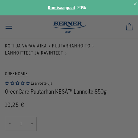
×
Kumisaappaat
-
20%
Siirry
sisältöön
Ost
KOTI JA VAPAA-AIKA
›
PUUTARHANHOITO
›
LANNOITTEET JA RAVINTEET
›
GREENCARE
Ei arvosteluja
GreenCare Puutarhan KESÄ™ Lannoite 850g
10,25 €
−
+