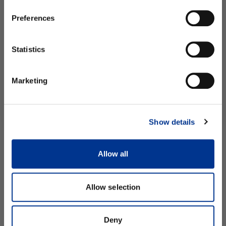
Preferences
Asiakasarvostelut
sukunimi
Statistics
Ole ensimmäinen kirjoittamaan arvostelu
Tilaa uutiskirje
Kirjoita arvostelu
Marketing
Ei kiitos.
Show details
SINUA SAATTAISI MYÖS KIINNOSTAA
Allow all
Allow selection
Deny