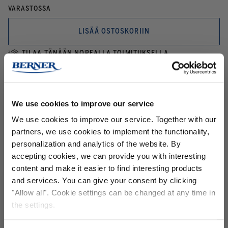
VARASTOSSA
LISÄÄ OSTOSKORIIN
TILAA TÄNÄÄN NOPEALLA TOIMITUKSELLA
TUOTEKUVAUS
Syväpuhdistava venevaha himmenneille tai hapettuneille gelcoat-,
We use cookies to improve our service
maali-, metalli-ja muovipinnoille.
We use cookies to improve our service. Together with our
Käyttöturvatiedote:
KORREK Boat Cleaner Wax
partners, we use cookies to implement the functionality,
personalization and analytics of the website. By
accepting cookies, we can provide you with interesting
AINESOSAT
content and make it easier to find interesting products
and services. You can give your consent by clicking
VAROITUKSET JA TURVALLISUUS
Tilaa uutiskirjeemme ja
saat -15%
"Allow all". Cookie settings can be changed at any time in
alennuksen
seuraavalle tilauksellesi!
the settings.
KÄYTTÖ- JA LAJITTELUOHJEET
Email