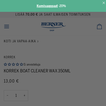
×
Kumisaappaat
-
20%
Siirry
LISÄÄ
70,00 €
JA SAAT ILMAISEN TOIMITUKSEN
sisältöön
Ost
KOTI JA VAPAA-AIKA
›
KORREK
Ei arvosteluja
KORREK BOAT CLEANER WAX 350ML
13,00 €
−
+