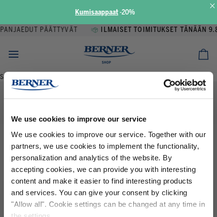
×
Kumisaappaat
-
20%
Siirry
ANJAEDUT PÄÄTTYVÄT
ILMAISET TOIMITUKSET TÄNÄÄN 9.8
sisältöön
Ost
Sisällön näkyvyyttä on rajoitettu. Kirjaudu sisään nähdäksesi sisällön
We use cookies to improve our service
Or Login Via
We use cookies to improve our service. Together with our
partners, we use cookies to implement the functionality,
KIRJAUDU SISÄÄN
personalization and analytics of the website. By
accepting cookies, we can provide you with interesting
content and make it easier to find interesting products
and services. You can give your consent by clicking
Tilaa uutiskirjeemme ja
saat -15%
"Allow all". Cookie settings can be changed at any time in
alennuksen
seuraavalle tilauksellesi!
the settings.