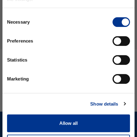
Email
KIRJAUDU SISÄÄN
Consent
Necessary
Selection
LUO TILI
SALASANA UNOHTUNUT
•
etunimi
Preferences
sukunimi
Statistics
Tilaa uutiskirje
Marketing
Ei kiitos.
Show details
Allow all
BERNERSHOP.FI